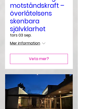
motståndskraft –
överlåtelsens
skenbara
självklarhet
tors 03 sep.
Mer information
Veta mer?