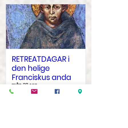
RETREATDAGAR i
den helige
Franciskus anda
mån 28 sep.
Mer information
Veta mer?