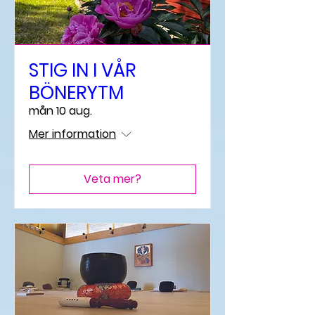
STIG IN I VÅR
BÖNERYTM
mån 10 aug.
Mer information
Veta mer?