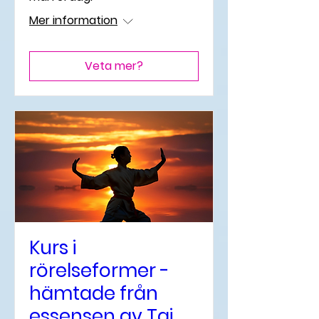
Mer information
Veta mer?
Kurs i
rörelseformer -
hämtade från
essensen av Tai