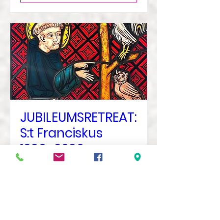
JUBILEUMSRETREAT:
S:t Franciskus
1226–2026
tors 01 okt.
Mer information
Veta mer?