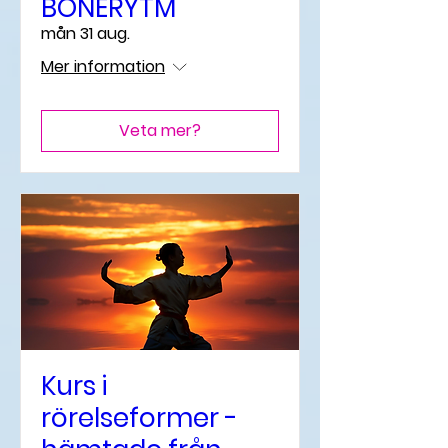
BÖNERYTM
mån 31 aug.
Mer information
Veta mer?
Kurs i
rörelseformer -