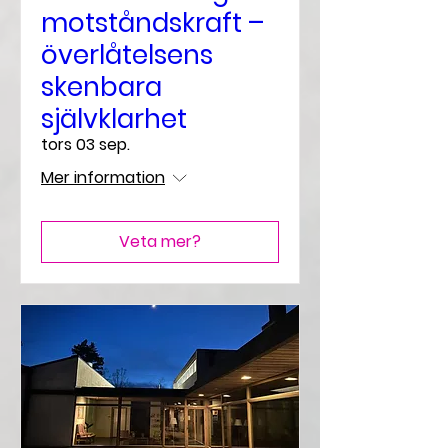
motståndskraft –
överlåtelsens
skenbara
självklarhet
tors 03 sep.
Mer information
Veta mer?