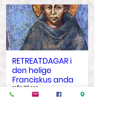
RETREATDAGAR i
den helige
Franciskus anda
mån 28 sep.
Mer information
Veta mer?