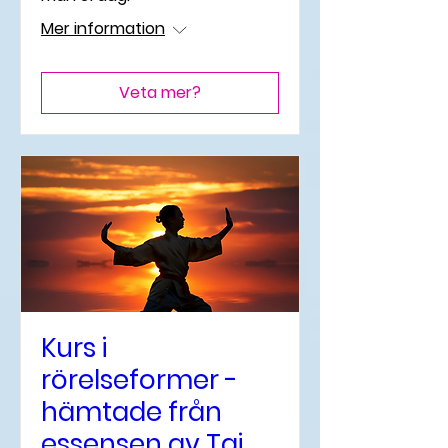
Mer information
Veta mer?
Kurs i
rörelseformer -
hämtade från
essensen av Tai