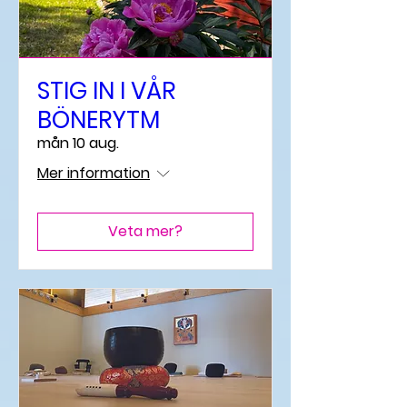
STIG IN I VÅR
BÖNERYTM
mån 10 aug.
Mer information
Veta mer?