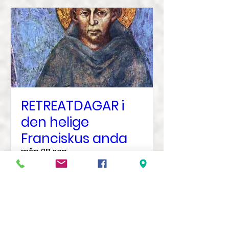
RETREATDAGAR i
den helige
Franciskus anda
mån 28 sep.
Mer information
Veta mer?