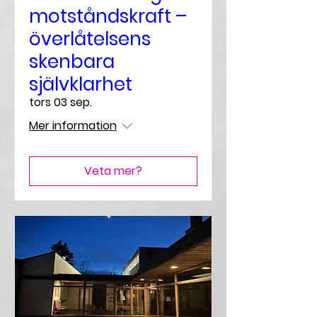
motståndskraft –
överlåtelsens
skenbara
självklarhet
tors 03 sep.
Mer information
Veta mer?