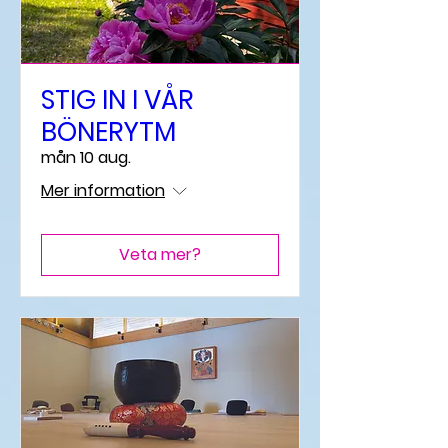
STIG IN I VÅR
BÖNERYTM
mån 10 aug.
Mer information
Veta mer?