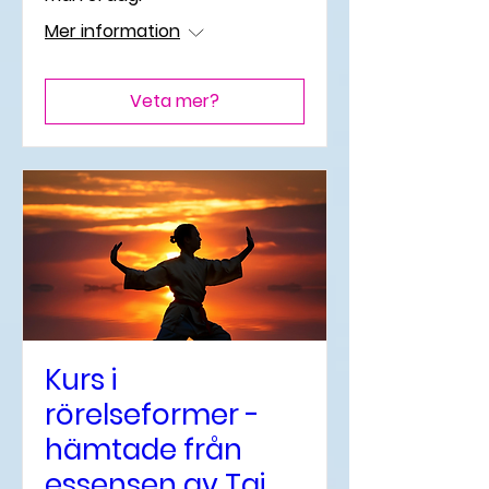
Mer information
Veta mer?
Kurs i
rörelseformer -
hämtade från
essensen av Tai