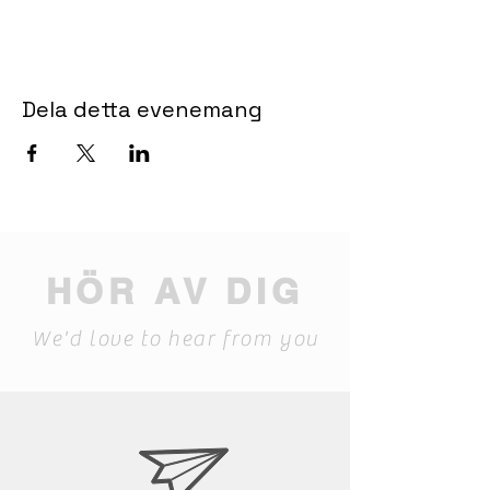
Dela detta evenemang
HÖR AV DIG
We'd love to hear from you