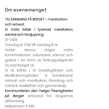
Om evenemanget
TILLSAMMANS PÅ BERGET - meditation 
och retreat
Vi möts både i tystnad, meditation, 
samtal och fördjupning
21–24/8
Torsdag kl. 17.30 till söndag kl. 14
Under dessa dagar möts 
kommuniteten, volontärer, vänner och 
gäster i en form av förkroppsligande 
av vad Berget är.
Vi är både i S:t Davidsgården och 
Meditationsgården, vi kombinerar 
retreat och meditation, föredrag och 
samtal, avskildhet och gemenskap.
Kommuniteten den heliga Treenigheten 
på Berget
 ansvarar för dagarnas 
utformning.
Helpension 3 510:-