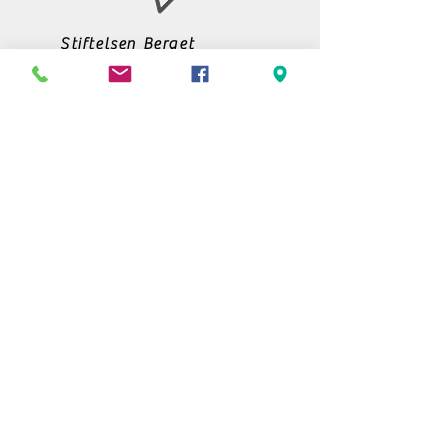
Stiftelsen Berget
Tempelvägen 10
795 91 RÄTTVIK
0248-797170
info@berget.se