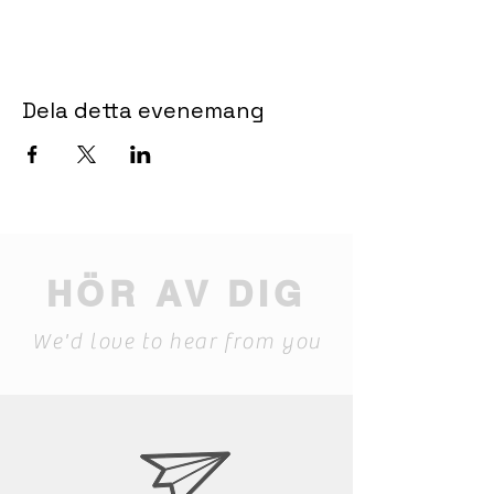
Dela detta evenemang
HÖR AV DIG
We'd love to hear from you