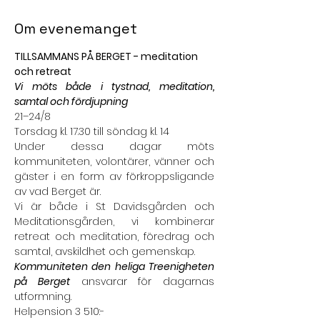
Om evenemanget
TILLSAMMANS PÅ BERGET - meditation 
och retreat
Vi möts både i tystnad, meditation, 
samtal och fördjupning
21–24/8
Torsdag kl. 17.30 till söndag kl. 14
Under dessa dagar möts 
kommuniteten, volontärer, vänner och 
gäster i en form av förkroppsligande 
av vad Berget är.
Vi är både i S:t Davidsgården och 
Meditationsgården, vi kombinerar 
retreat och meditation, föredrag och 
samtal, avskildhet och gemenskap.
Kommuniteten den heliga Treenigheten 
på Berget
 ansvarar för dagarnas 
utformning.
Helpension 3 510:-