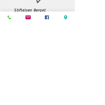
Stiftelsen Berget
Tempelvägen 10
795 91 RÄTTVIK
0248-797170
info@berget.se