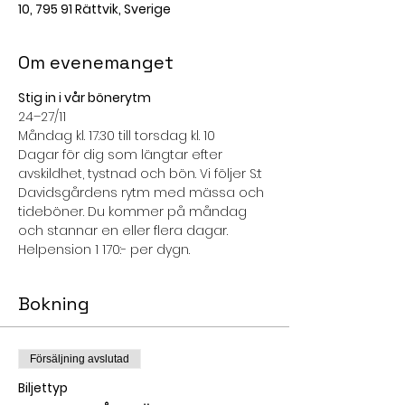
10, 795 91 Rättvik, Sverige
Om evenemanget
Stig in i vår bönerytm
24–27/11
Måndag kl. 17.30 till torsdag kl. 10
Dagar för dig som längtar efter 
avskildhet, tystnad och bön. Vi följer S:t 
Davidsgårdens rytm med mässa och 
tideböner. Du kommer på måndag 
och stannar en eller flera dagar.
Helpension 1 170:- per dygn.
Bokning
Försäljning avslutad
Biljettyp