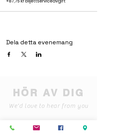
+87,75 kr biljettserviceavgift
Dela detta evenemang
HÖR AV DIG
We'd love to hear from you