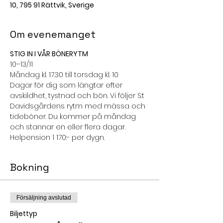
10, 795 91 Rättvik, Sverige
Om evenemanget
STIG IN I VÅR BÖNERYTM
10–13/11
Måndag kl. 17.30 till torsdag kl. 10
Dagar för dig som längtar efter 
avskildhet, tystnad och bön. Vi följer S:t 
Davidsgårdens rytm med mässa och 
tideböner. Du kommer på måndag 
och stannar en eller flera dagar.
Helpension 1 170:- per dygn.
Bokning
Försäljning avslutad
Biljettyp