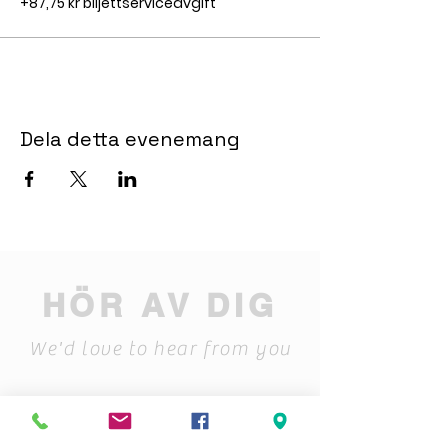
+87,75 kr biljettserviceavgift
Dela detta evenemang
HÖR AV DIG
We'd love to hear from you