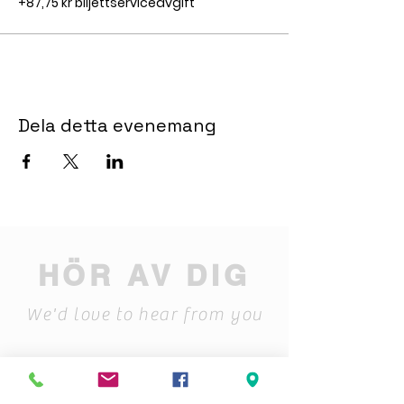
+87,75 kr biljettserviceavgift
Dela detta evenemang
HÖR AV DIG
We'd love to hear from you