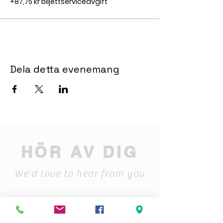
+87,75 kr biljettserviceavgift
Dela detta evenemang
HÖR AV DIG
We'd love to hear from you