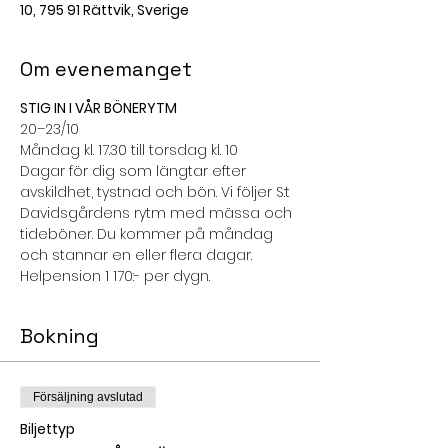
10, 795 91 Rättvik, Sverige
Om evenemanget
STIG IN I VÅR BÖNERYTM
20–23/10
Måndag kl. 17.30 till torsdag kl. 10
Dagar för dig som längtar efter 
avskildhet, tystnad och bön. Vi följer S:t 
Davidsgårdens rytm med mässa och 
tideböner. Du kommer på måndag 
och stannar en eller flera dagar.
Helpension 1 170:- per dygn.
Bokning
Försäljning avslutad
Biljettyp