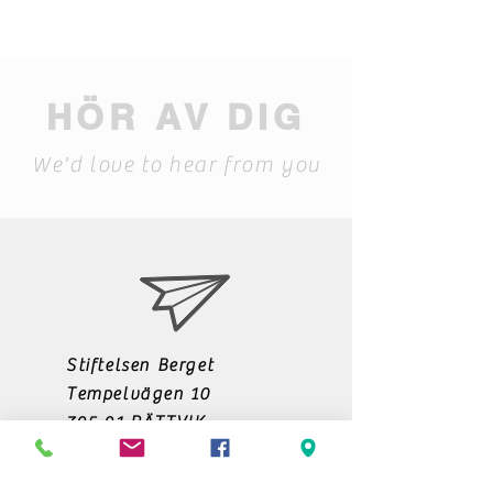
HÖR AV DIG
We'd love to hear from you
Stiftelsen Berget
Tempelvägen 10
795 91 RÄTTVIK
0248-797170