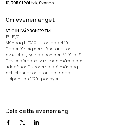
10, 795 91 Rättvik, Sverige
Om evenemanget
STIG IN I VÅR BÖNERYTM
15–18/9
Måndag kl. 17.30 till torsdag kl. 10
Dagar för dig som längtar efter 
avskildhet, tystnad och bön. Vi följer S:t 
Davidsgårdens rytm med mässa och 
tideböner. Du kommer på måndag 
och stannar en eller flera dagar.
Helpension 1 170:- per dygn.
Dela detta evenemang