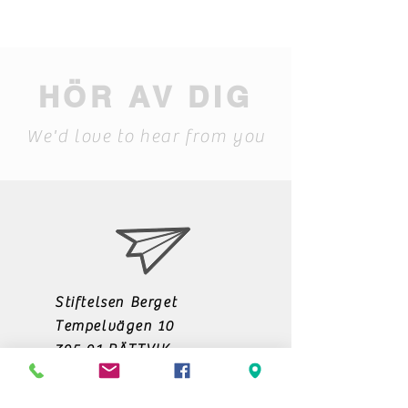
HÖR AV DIG
We'd love to hear from you
Stiftelsen Berget
Tempelvägen 10
795 91 RÄTTVIK
0248-797170