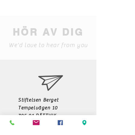
HÖR AV DIG
We'd love to hear from you
Stiftelsen Berget
Tempelvägen 10
795 91 RÄTTVIK
0248-797170