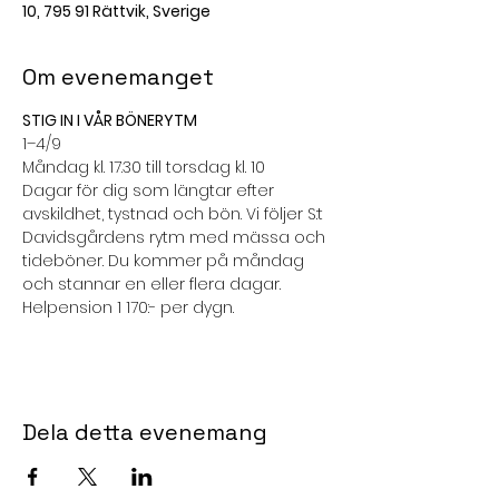
10, 795 91 Rättvik, Sverige
Om evenemanget
STIG IN I VÅR BÖNERYTM
1–4/9
Måndag kl. 17.30 till torsdag kl. 10
Dagar för dig som längtar efter 
avskildhet, tystnad och bön. Vi följer S:t 
Davidsgårdens rytm med mässa och 
tideböner. Du kommer på måndag 
och stannar en eller flera dagar.
Helpension 1 170:- per dygn.
Dela detta evenemang