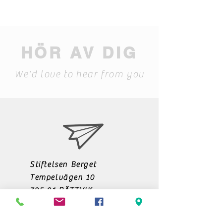
HÖR AV DIG
We'd love to hear from you
Stiftelsen Berget
Tempelvägen 10
795 91 RÄTTVIK
0248-797170