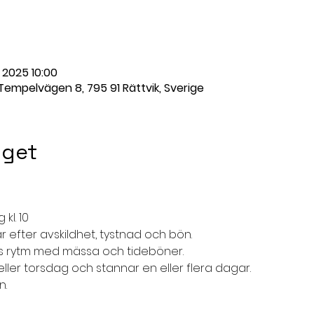
. 2025 10:00
 Tempelvägen 8, 795 91 Rättvik, Sverige
get
 kl. 10
 efter avskildhet, tystnad och bön.
ens rytm med mässa och tideböner.
er torsdag och stannar en eller flera dagar.
n.