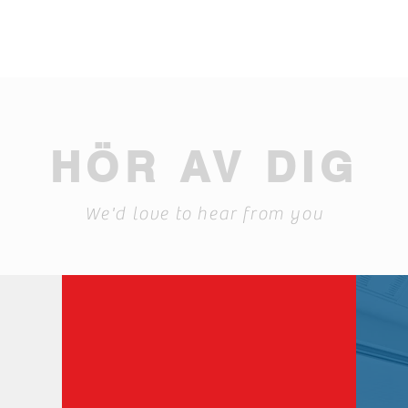
HÖR AV DIG
We'd love to hear from you