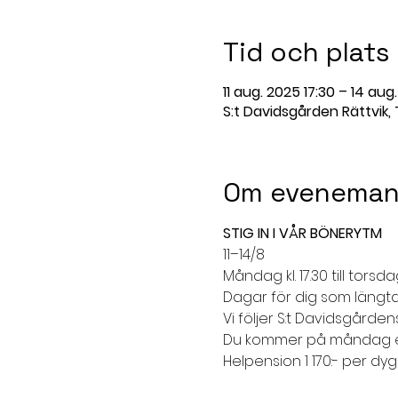
Tid och plats
11 aug. 2025 17:30 – 14 aug
S:t Davidsgården Rättvik,
Om eveneman
STIG IN I VÅR BÖNERYTM
11–14/8
Måndag kl. 17.30 till torsdag
Dagar för dig som längtar
Vi följer S:t Davidsgård
Du kommer på måndag ell
Helpension 1 170:- per dyg