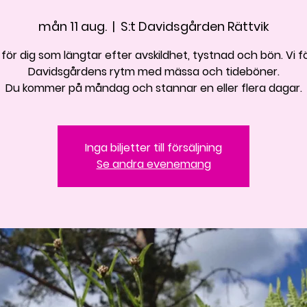
mån 11 aug.
  |  
S:t Davidsgården Rättvik
för dig som längtar efter avskildhet, tystnad och bön. Vi föl
Davidsgårdens rytm med mässa och tideböner.
Du kommer på måndag och stannar en eller flera dagar.
Inga biljetter till försäljning
Se andra evenemang