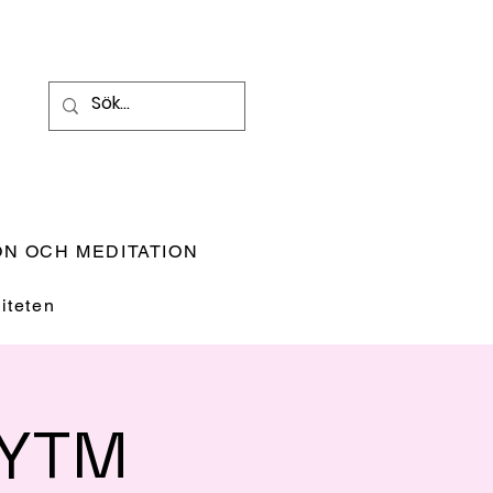
N OCH MEDITATION
teten
RYTM