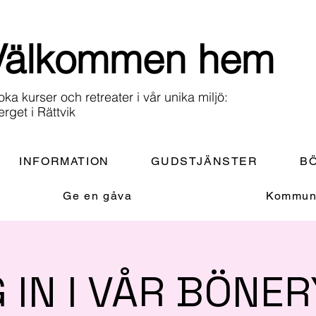
Välkommen hem
oka kurser och retreater i vår unika miljö:
erget i Rättvik
INFORMATION
GUDSTJÄNSTER
BÖ
Ge en gåva
Kommuni
G IN I VÅR BÖNE