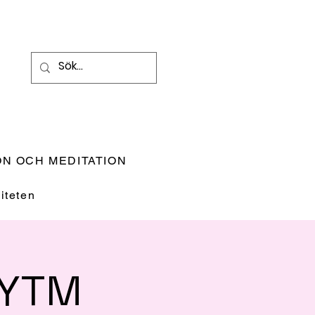
N OCH MEDITATION
teten
RYTM