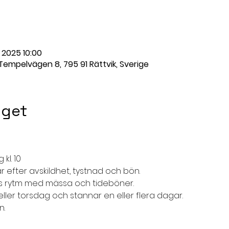
. 2025 10:00
 Tempelvägen 8, 795 91 Rättvik, Sverige
get
 kl. 10
 efter avskildhet, tystnad och bön.
ens rytm med mässa och tideböner.
er torsdag och stannar en eller flera dagar.
n.