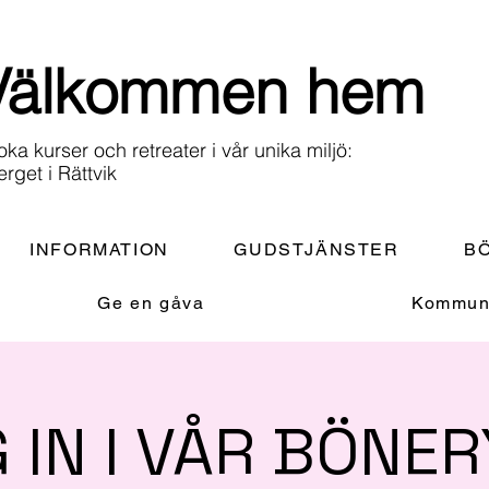
Välkommen hem
oka kurser och retreater i vår unika miljö:
erget i Rättvik
INFORMATION
GUDSTJÄNSTER
BÖ
Ge en gåva
Kommuni
G IN I VÅR BÖNE