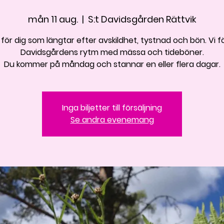
mån 11 aug.
  |  
S:t Davidsgården Rättvik
för dig som längtar efter avskildhet, tystnad och bön. Vi föl
Davidsgårdens rytm med mässa och tideböner.
Du kommer på måndag och stannar en eller flera dagar.
Inga biljetter till försäljning
Se andra evenemang