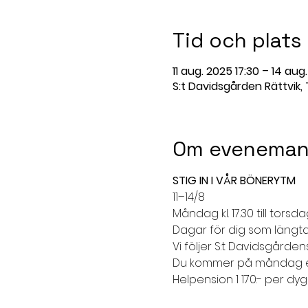
Tid och plats
11 aug. 2025 17:30 – 14 aug
S:t Davidsgården Rättvik,
Om eveneman
STIG IN I VÅR BÖNERYTM
11–14/8
Måndag kl. 17.30 till torsdag
Dagar för dig som längtar
Vi följer S:t Davidsgård
Du kommer på måndag ell
Helpension 1 170:- per dyg