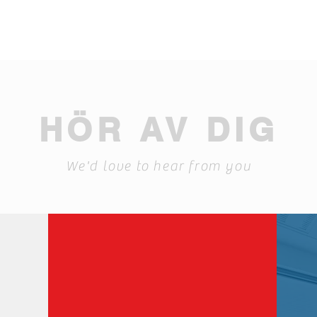
HÖR AV DIG
We'd love to hear from you