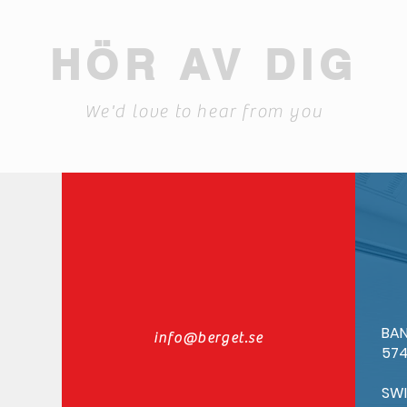
HÖR AV DIG
We'd love to hear from you
BAN
info@berget.se
574
SW