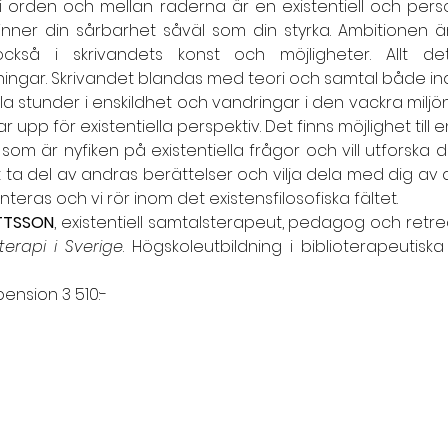
lv i orden och mellan raderna är en existentiell och pers
 finner din sårbarhet såväl som din styrka. Ambitionen är
 också i skrivandets konst och möjligheter. Allt d
gar. Skrivandet blandas med teori och samtal både indiv
lla stunder i enskildhet och vandringar i den vackra miljö
pp för existentiella perspektiv. Det finns möjlighet till e
 som är nyfiken på existentiella frågor och vill utforska 
t ta del av andras berättelser och vilja dela med dig av 
teras och vi rör inom det existensfilosofiska fältet.
TTSSON
, existentiell samtalsterapeut, pedagog och retreat
terapi i Sverige
. Högskoleutbildning i biblioterapeutiska
pension 3 510:-