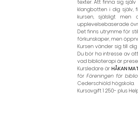
texter. Att finna sig sjä
klangbotten i dig själv,
kursen, själsligt men
upplevelsebaserade övnin
Det finns utrymme för sti
förkunskaper, men öppnar u
Kursen vänder sig till dig
Du bör ha intresse av at
vad biblioterapi är presen
Kursledare är 
HÅKAN MA
för 
Föreningen för biblio
Cederschiöld högskola.
Kursavgift 1 250:- plus Hel