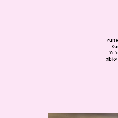
Kurse
Ku
förfa
biblio