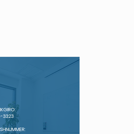
KGIRO:
-3323
ISHNUMMER: