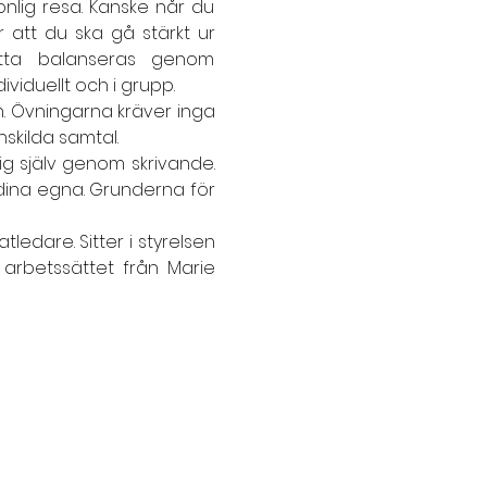
onlig resa. Kanske når du 
 att du ska gå stärkt ur 
etta balanseras genom 
iduellt och i grupp.
n. Övningarna kräver inga 
nskilda samtal.
dig själv genom skrivande. 
dina egna. Grunderna för 
ledare. Sitter i styrelsen 
 arbetssättet från Marie 