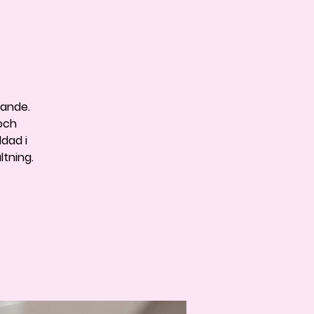
vande.
och
ldad i
ltning.