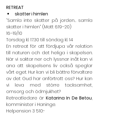
RETREAT
skatter i himlen
“Samla inte skatter på jorden… samla 
skatter i himlen” (Matt 6:19–20)
16–19/10
Torsdag kl. 17.30 till söndag kl. 14
En retreat för att fördjupa vår relation 
till naturen och det heliga i skapelsen. 
När vi saktar ner och lyssnar inåt kan vi 
ana att skapelsens liv också speglar 
vårt eget. Hur kan vi bli bättre förvaltare 
av det Gud har anförtrott oss? Hur kan 
vi leva med större tacksamhet, 
omsorg och ödmjukhet?
Retreatledare är 
Katarina In De Betou
, 
komminister i Haninge.
Helpension 3 510:-