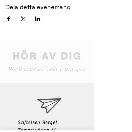
Dela detta evenemang
HÖR AV DIG
We'd love to hear from you
Stiftelsen Berget
Tempelvägen 10