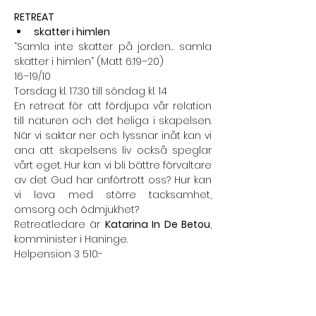
RETREAT
skatter i himlen
“Samla inte skatter på jorden… samla 
skatter i himlen” (Matt 6:19–20)
16–19/10
Torsdag kl. 17.30 till söndag kl. 14
En retreat för att fördjupa vår relation 
till naturen och det heliga i skapelsen. 
När vi saktar ner och lyssnar inåt kan vi 
ana att skapelsens liv också speglar 
vårt eget. Hur kan vi bli bättre förvaltare 
av det Gud har anförtrott oss? Hur kan 
vi leva med större tacksamhet, 
omsorg och ödmjukhet?
Retreatledare är 
Katarina In De Betou
, 
komminister i Haninge.
Helpension 3 510:-