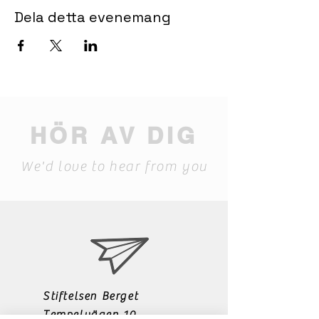
Dela detta evenemang
HÖR AV DIG
We'd love to hear from you
Stiftelsen Berget
Tempelvägen 10