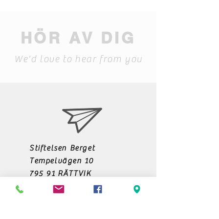
HÖR AV DIG
We'd love to hear from you
Stiftelsen Berget
Tempelvägen 10
795 91 RÄTTVIK
0248-797170