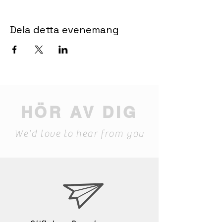
Dela detta evenemang
HÖR AV DIG
We'd love to hear from you