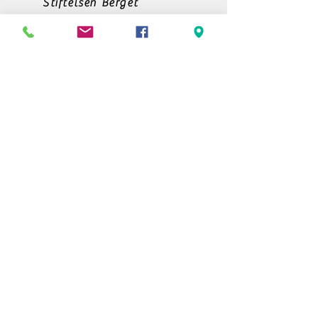
Stiftelsen Berget
Tempelvägen 10
795 91 RÄTTVIK
0248-797170
info@berget.se