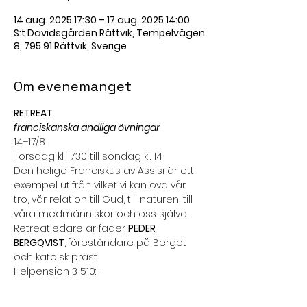
14 aug. 2025 17:30 – 17 aug. 2025 14:00
S:t Davidsgården Rättvik, Tempelvägen
8, 795 91 Rättvik, Sverige
Om evenemanget
RETREAT
franciskanska andliga övningar
14–17/8
Torsdag kl. 17.30 till söndag kl. 14
Den helige Franciskus av Assisi är ett 
exempel utifrån vilket vi kan öva vår 
tro, vår relation till Gud, till naturen, till 
våra medmänniskor och oss själva.
Retreatledare är fader 
PEDER 
BERGQVIST
,
föreståndare på Berget 
och katolsk präst.
Helpension 3 510:-