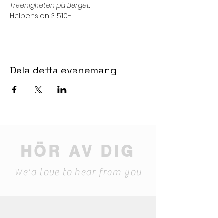
Treenigheten på Berget
.
Helpension 3 510:-
Dela detta evenemang
HÖR AV DIG
We'd love to hear from you