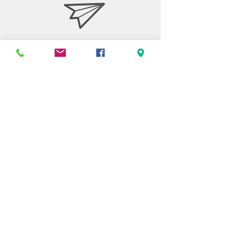
Stiftelsen Berget
Tempelvägen 10
795 91 RÄTTVIK
0248-797170
info@berget.se