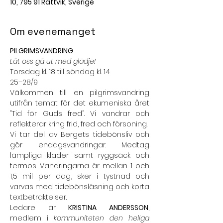
10, 795 91 Rättvik, Sverige
Om evenemanget
PILGRIMSVANDRING
Låt oss gå ut med glädje!
Torsdag kl. 18 till söndag kl. 14
25–28/9
Välkommen till en pilgrimsvandring 
utifrån temat för det ekumeniska året 
”Tid för Guds fred”. Vi vandrar och 
reflekterar kring frid, fred och försoning.
Vi tar del av Bergets tidebönsliv och 
gör endagsvandringar. Medtag 
lämpliga kläder samt ryggsäck och 
termos. Vandringarna är mellan 1 och 
1,5 mil per dag, sker i tystnad och 
varvas med tidebönsläsning och korta 
textbetraktelser.
Ledare är 
KRISTINA ANDERSSON
, 
medlem i 
kommuniteten den heliga 