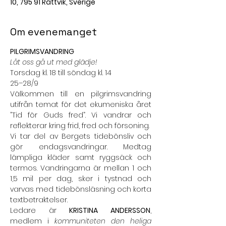
10, 795 91 Rättvik, Sverige
Om evenemanget
PILGRIMSVANDRING
Låt oss gå ut med glädje!
Torsdag kl. 18 till söndag kl. 14
25–28/9
Välkommen till en pilgrimsvandring 
utifrån temat för det ekumeniska året 
”Tid för Guds fred”. Vi vandrar och 
reflekterar kring frid, fred och försoning.
Vi tar del av Bergets tidebönsliv och 
gör endagsvandringar. Medtag 
lämpliga kläder samt ryggsäck och 
termos. Vandringarna är mellan 1 och 
1,5 mil per dag, sker i tystnad och 
varvas med tidebönsläsning och korta 
textbetraktelser.
Ledare är 
KRISTINA ANDERSSON
, 
medlem i 
kommuniteten den heliga 