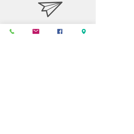
Stiftelsen Berget
Tempelvägen 10
795 91 RÄTTVIK
0248-797170
info@berget.se