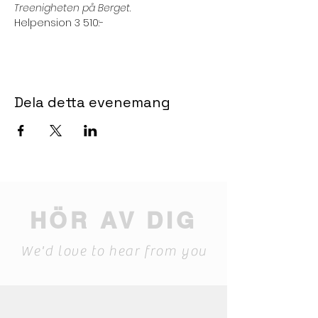
Treenigheten på Berget
.
Helpension 3 510:-
Dela detta evenemang
HÖR AV DIG
We'd love to hear from you