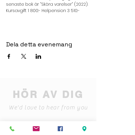
senaste bok är ”Sköra varelser” (2022).
Kursavgift 1 800:- Helpension 3 510:-
Dela detta evenemang
HÖR AV DIG
We'd love to hear from you