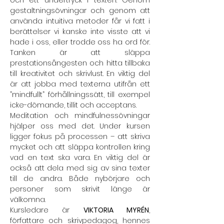
och ett undertryck i texten. Genom 
gestaltningsövningar och genom att 
använda intuitiva metoder får vi fatt i 
berättelser vi kanske inte visste att vi 
hade i oss, eller trodde oss ha ord för. 
Tanken är att släppa 
prestationsångesten och hitta tillbaka 
till kreativitet och skrivlust. En viktig del 
är att jobba med texterna utifrån ett 
”mindfullt” förhållningssätt, till exempel 
icke-dömande, tillit och acceptans.
Meditation och mindfulnessövningar 
hjälper oss med det. Under kursen 
ligger fokus på processen – att skriva 
mycket och att släppa kontrollen kring 
vad en text ska vara. En viktig del är 
också att dela med sig av sina texter 
till de andra. Både nybörjare och 
personer som skrivit länge är 
välkomna.
Kursledare är 
VIKTORIA MYRÉN
, 
författare och skrivpedagog, hennes 