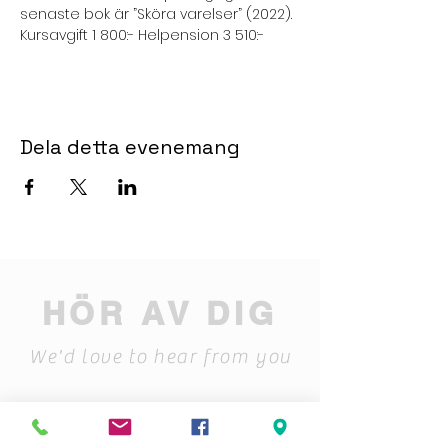
senaste bok är ”Sköra varelser” (2022).
Kursavgift 1 800:- Helpension 3 510:-
Dela detta evenemang
HÖR AV DIG
We'd love to hear from you