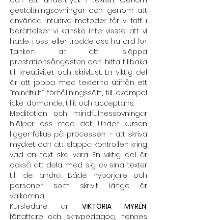
och ett undertryck i texten. Genom 
gestaltningsövningar och genom att 
använda intuitiva metoder får vi fatt i 
berättelser vi kanske inte visste att vi 
hade i oss, eller trodde oss ha ord för. 
Tanken är att släppa 
prestationsångesten och hitta tillbaka 
till kreativitet och skrivlust. En viktig del 
är att jobba med texterna utifrån ett 
”mindfullt” förhållningssätt, till exempel 
icke-dömande, tillit och acceptans.
Meditation och mindfulnessövningar 
hjälper oss med det. Under kursen 
ligger fokus på processen – att skriva 
mycket och att släppa kontrollen kring 
vad en text ska vara. En viktig del är 
också att dela med sig av sina texter 
till de andra. Både nybörjare och 
personer som skrivit länge är 
välkomna.
Kursledare är 
VIKTORIA MYRÉN
, 
författare och skrivpedagog, hennes 