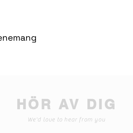
venemang
HÖR AV DIG
We'd love to hear from you