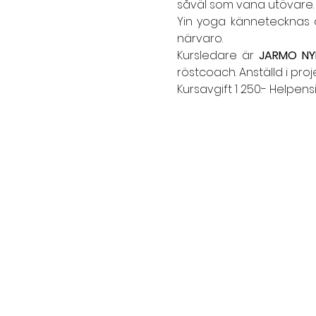
såväl som vana utövare.
Yin yoga kännetecknas av
närvaro.
Kursledare är 
JARMO NY
röstcoach. Anställd i pro
Kursavgift 1 250:- Helpensi