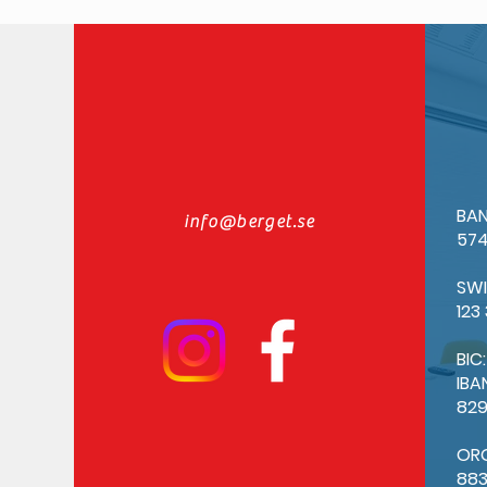
BAN
info@berget.se
574
SW
123
BIC
IBA
82
OR
88