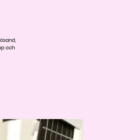
nösand,
opp och