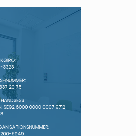
KGIRO:
-3323
ISHNUMMER:
 337 20 75
: HANDSESS
N: SE92 6000 0000 0007 9712
98
GANISATIONSNUMMER:
3200-5949