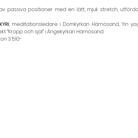
 passiva positioner med en lätt, mjuk stretch, utförda
KYRI
, meditationsledare i Domkyrkan Härnösand, Yin yog
jekt ”Kropp och själ” i Ängekyrkan Härnösand.
on 3 510:-