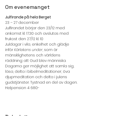
Om evenemanget
Julfirande på hela Berget
23 – 27 december
Julfirandet börjar den 23/12 med 
ankomst kl. 17.30 och avslutas med 
frukost den 27/12 kl. 10
Juldagar i vila, enkelhet och glädje 
inför 
Kärlekens under
, som är 
mänsklighetens och världens 
räddning: att Gud blev människa.
Dagarna ger möjlighet att samla sig, 
läsa, delta i bibelmeditationer, öva 
djupmeditation och delta i julens 
gudstjänster. Tystnad en del av dagen.
Helpension 4 680:-