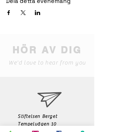
Dela detta evenemang
HÖR AV DIG
We'd love to hear from you
Stiftelsen Berget
Tempelvägen 10
795 91 RÄTTVIK