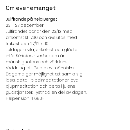
Om evenemanget
Julfirande på hela Berget
23 – 27 december
Julfirandet börjar den 23/12 med 
ankomst kl. 17.30 och avslutas med 
frukost den 27/12 kl. 10
Juldagar i vila, enkelhet och glädje 
inför 
Kärlekens under
, som är 
mänsklighetens och världens 
räddning: att Gud blev människa.
Dagarna ger möjlighet att samla sig, 
läsa, delta i bibelmeditationer, öva 
djupmeditation och delta i julens 
gudstjänster. Tystnad en del av dagen.
Helpension 4 680:-