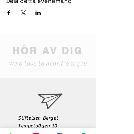
Dela detta evenemang
HÖR AV DIG
We'd love to hear from you
Stiftelsen Berget
Tempelvägen 10
795 91 RÄTTVIK