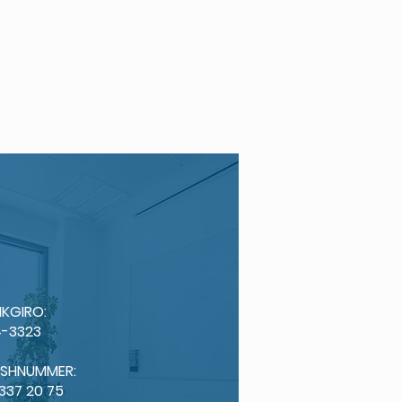
KGIRO:
-3323
ISHNUMMER:
 337 20 75