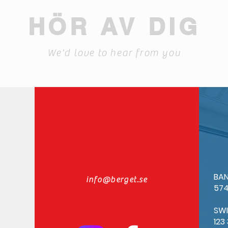
HÖR AV DIG
We'd love to hear from you
BAN
info@berget.se
574
SW
123