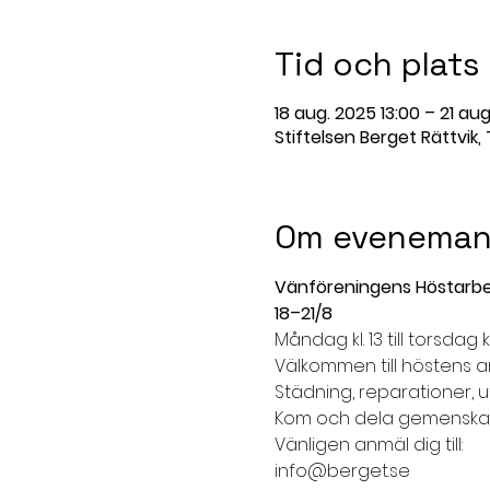
Tid och plats
18 aug. 2025 13:00 – 21 aug
Stiftelsen Berget Rättvik,
Om eveneman
Vänföreningens Höstarb
18–21/8
Måndag kl. 13 till torsdag kl
Välkommen till höstens a
Städning, reparationer,
Kom och dela gemenskap
Vänligen anmäl dig till:
info@berget.se