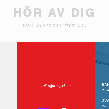
HÖR AV DIG
We'd love to hear from you
BAN
info@berget.se
574
SW
123