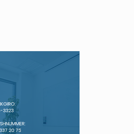
KGIRO:
-3323
ISHNUMMER:
 337 20 75