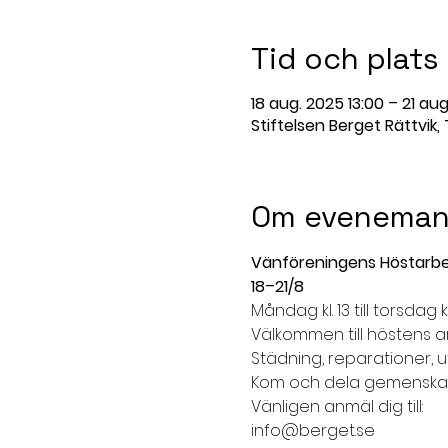
Tid och plats
18 aug. 2025 13:00 – 21 aug
Stiftelsen Berget Rättvik,
Om eveneman
Vänföreningens Höstarb
18–21/8
Måndag kl. 13 till torsdag kl
Välkommen till höstens a
Städning, reparationer,
Kom och dela gemenskap
Vänligen anmäl dig till:
info@berget.se