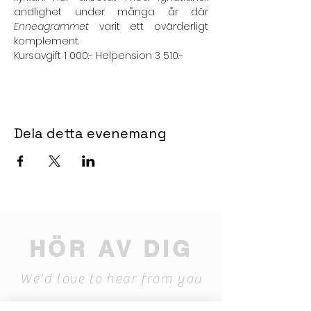
andlighet under många år där 
Enneagrammet
 varit ett ovärderligt 
komplement.
Kursavgift 1 000:- Helpension 3 510:-
Dela detta evenemang
HÖR AV DIG
We'd love to hear from you