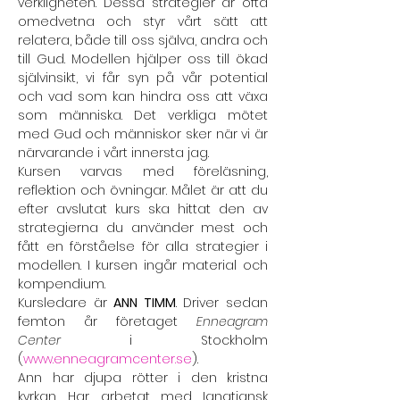
verkligheten. Dessa strategier är ofta 
omedvetna och styr vårt sätt att 
relatera, både till oss själva, andra och 
till Gud. Modellen hjälper oss till ökad 
självinsikt, vi får syn på vår potential 
och vad som kan hindra oss att växa 
som människa. Det verkliga mötet 
med Gud och människor sker när vi är 
närvarande i vårt innersta jag.
Kursen varvas med föreläsning, 
reflektion och övningar. Målet är att du 
efter avslutat kurs ska hittat den av 
strategierna du använder mest och 
fått en förståelse för alla strategier i 
modellen. I kursen ingår material och 
kompendium.
Kursledare är 
ANN TIMM
. Driver sedan 
femton år företaget 
Enneagram 
Center
 i Stockholm 
(
www.enneagramcenter.se
).
Ann har djupa rötter i den kristna 
kyrkan. Har arbetat med Ignatiansk 