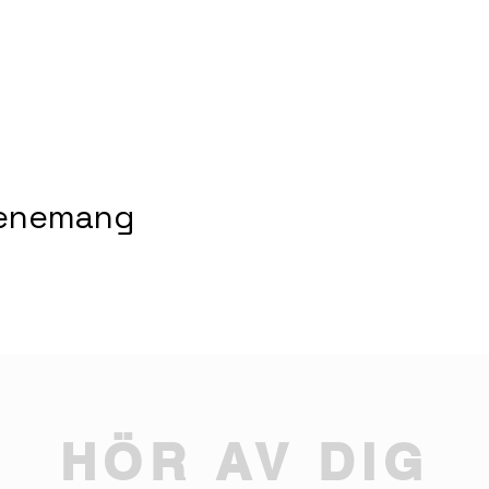
venemang
HÖR AV DIG