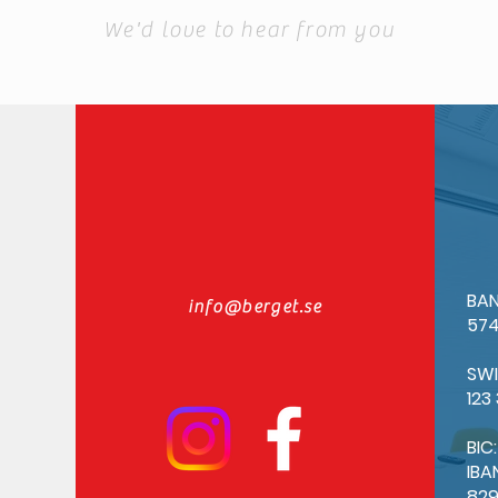
We'd love to hear from you
BAN
info@berget.se
574
SW
123
BIC
IBA
82