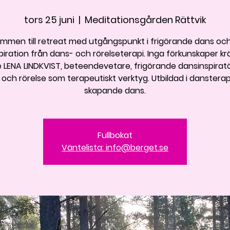
tors 25 juni
  |  
Meditationsgården Rättvik
mmen till retreat med utgångspunkt i frigörande dans o
piration från dans- och rörelseterapi. Inga förkunskaper kr
 LENA LINDKVIST, beteendevetare, frigörande dansinspira
och rörelse som terapeutiskt verktyg. Utbildad i danstera
skapande dans.
Fullbokat
Väntelista: info@berget.se