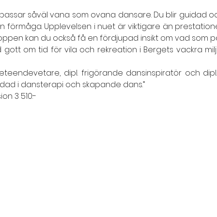
 passar såväl vana som ovana dansare. Du blir guidad och 
en förmåga. Upplevelsen i nuet är viktigare än prestatio
oppen kan du också få en fördjupad insikt om vad som pågå
t om tid för vila och rekreation i Bergets vackra miljö.
beteendevetare, dipl. frigörande dansinspiratör och dipl
ildad i dansterapi och skapande dans.” 
ion 3 510:-