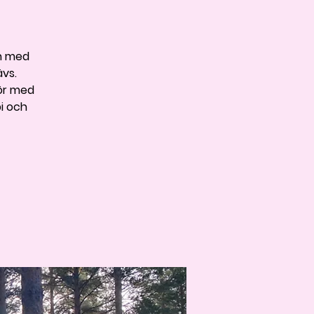
ch med
ävs.
tör med
pi och