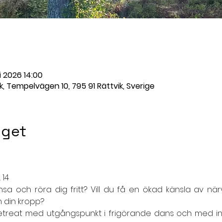
i 2026 14:00
, Tempelvägen 10, 795 91 Rättvik, Sverige
get
 14
sa och röra dig fritt? Vill du få en ökad känsla av närv
h din kropp?
etreat med utgångspunkt i frigörande dans och med ins