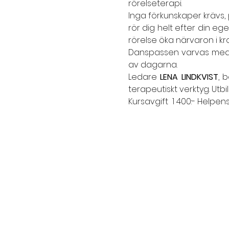
rörelseterapi. 
Inga förkunskaper krävs,
rör dig helt efter din eg
rörelse öka närvaron i kr
Danspassen varvas med got
av dagarna. 
Ledare
 LENA LINDKVIST
, 
terapeutiskt verktyg. Utb
Kursavgift  1 400:- Helpens