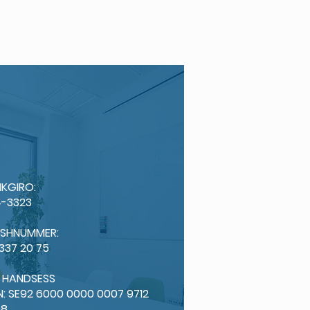
KGIRO:
-3323
ISHNUMMER:
 337 20 75
: HANDSESS
N: SE92 6000 0000 0007 9712
98