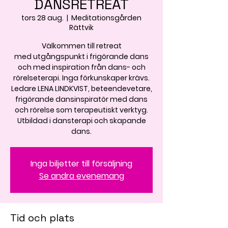
DANSRETREAT
tors 28 aug.
  |  
Meditationsgården
Rättvik
Välkommen till retreat
med utgångspunkt i frigörande dans
och med inspiration från dans- och
rörelseterapi. Inga förkunskaper krävs.
Ledare LENA LINDKVIST, beteendevetare,
frigörande dansinspiratör med dans
och rörelse som terapeutiskt verktyg.
Utbildad i dansterapi och skapande
dans.
Inga biljetter till försäljning
Se andra evenemang
Tid och plats