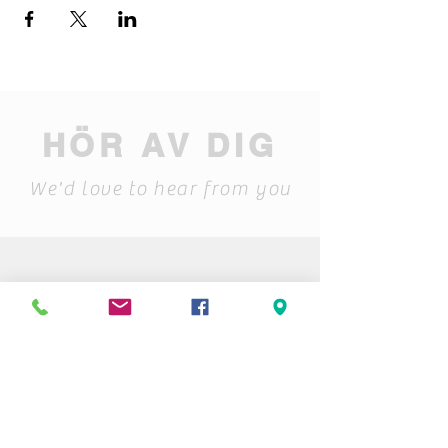
HÖR AV DIG
We'd love to hear from you
Stiftelsen Berget
Tempelvägen 10
795 91 RÄTTVIK