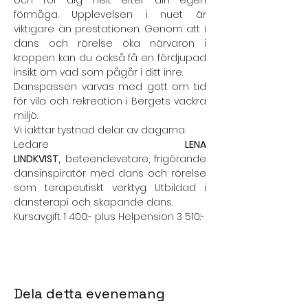
och rör dig helt efter din egen 
förmåga. Upplevelsen i nuet är 
viktigare än prestationen. Genom att i 
dans och rörelse öka närvaron i 
kroppen kan du också få en fördjupad 
insikt om vad som pågår i ditt inre.
Danspassen varvas med gott om tid 
för vila och rekreation i Bergets vackra 
miljö.
Vi iakttar tystnad delar av dagarna. 
Ledare 
LENA 
LINDKVIST,
 beteendevetare, frigörande 
dansinspiratör med dans och rörelse 
som terapeutiskt verktyg. Utbildad i 
dansterapi och skapande dans.
Kursavgift 1 400:- plus Helpension 3 510:-
Dela detta evenemang