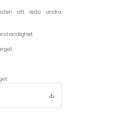
nsten att leda andra. 
und andlighet.
erget.
get: