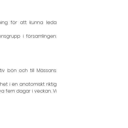
ning för att kunna leda 
sgrupp i församlingen. 
iv bön och till Mässans 
tillhet i en anatomiskt riktig 
a fem dagar i veckan. Vi 