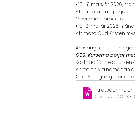
• 16–18 mars år 2026, måndag
Att möta mig själv. M
Meditationsprocessen.
• 18–21 maj år 2026, måndag 
Att möta Gud. Kristen mys
Ansvarig för utbildningen
OBS! Kurserna börjar med
Kostnad för hela kursen är
Anmälan via hemsidan eller
Obs! Antagning sker efter a
Intresseanmälan
Download DOCX • 1