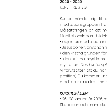
2025 - 2026
KURS I TRE STEG
Kursen vänder sig till 
meditationsgrupper i fram
Målsättningen är att m
Meditationsledarutbildni
• objektlös meditation, 
• Jesusbönen, användnin
• den kristna grunden fö
• den kristna mystikens
mysterium. 
Den kontempla
Vi förutsätter att du ha
position). Du kommer und
mediterar cirka tre timma
KURSTILLFÄLLEN:
• 26–28 januari år 2026, mån
Skapelsen och människan