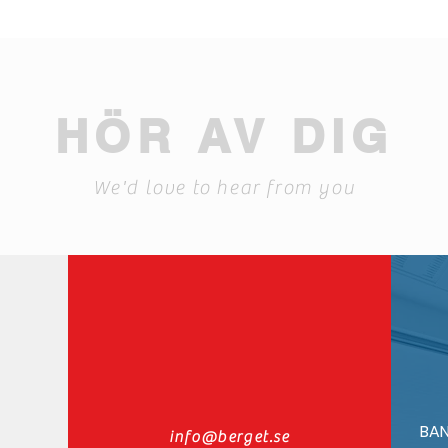
HÖR AV DIG
We'd love to hear from you
BAN
info@berget.se