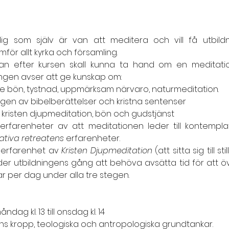
dig som själv är van att meditera och vill få utbild
för allt kyrka och församling.
an efter kursen skall kunna ta hand om en meditation
ngen avser att ge kunskap om:
inre bön, tystnad, uppmärksam närvaro, naturmeditation.
gen av bibelberättelser och kristna sentenser
r kristen djupmeditation, bön och gudstjänst
 erfarenheter av att meditationen leder till kontemplat
tiva retreatens
 erfarenheter.
r erfarenhet av 
Kristen Djupmeditation
 (att sitta sig till s
er utbildningens gång att behöva avsätta tid för att öv
r per dag under alla tre stegen.
dag kl. 13 till onsdag kl. 14
s kropp, teologiska och antropologiska grundtankar.