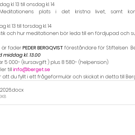
 kl. 13 till onsdag kl. 14
editationens plats i det kristna livet, samt ko
kl. 13 till torsdag kl. 14
tik och hur meditationen bör leda till en fördjupad och s
 är fader 
PEDER BERGQVIST
 föreståndare för Stiftelsen  B
 middag kl. 13.00
 5 000:- (kursavgift ) plus 8 580:- (helpension).
 till 
info@berget.se
tt du fyllt i ett frågeformulär och skickat in detta till Ber
 2026
.docx
0KB