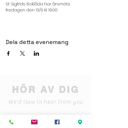
S:t Sigfrids Boklåda har årsmöte 
fredagen den 13/6 kl. 19.00
Dela detta evenemang
HÖR AV DIG
We'd love to hear from you