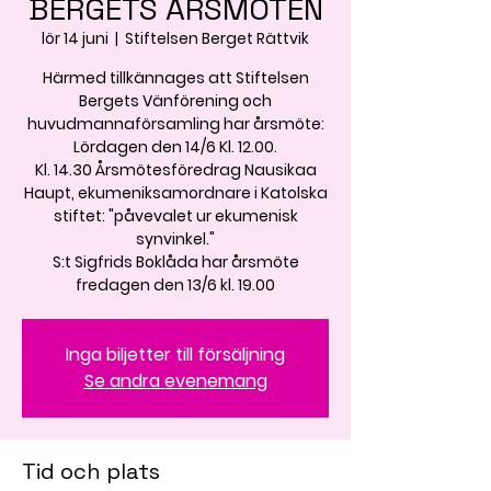
BERGETS ÅRSMÖTEN
lör 14 juni
  |  
Stiftelsen Berget Rättvik
Härmed tillkännages att Stiftelsen
Bergets Vänförening och
huvudmannaförsamling har årsmöte:
Lördagen den 14/6 Kl. 12.00.
Kl. 14.30 Årsmötesföredrag Nausikaa
Haupt, ekumeniksamordnare i Katolska
stiftet: "påvevalet ur ekumenisk
synvinkel."
S:t Sigfrids Boklåda har årsmöte
fredagen den 13/6 kl. 19.00
Inga biljetter till försäljning
Se andra evenemang
Tid och plats