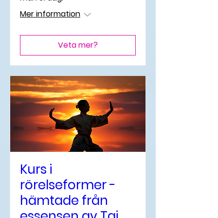
Mer information
Veta mer?
Kurs i
rörelseformer -
hämtade från
essensen av Tai