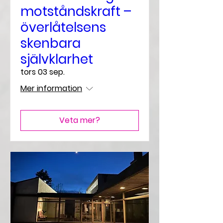
motståndskraft –
överlåtelsens
skenbara
självklarhet
tors 03 sep.
Mer information
Veta mer?