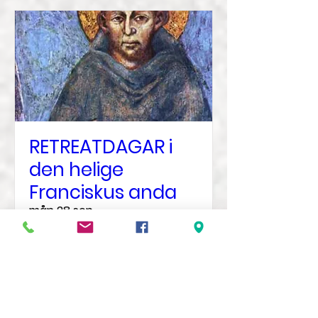
RETREATDAGAR i
den helige
Franciskus anda
mån 28 sep.
Mer information
Veta mer?