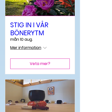
STIG IN I VÅR
BÖNERYTM
mån 10 aug.
Mer information
Veta mer?