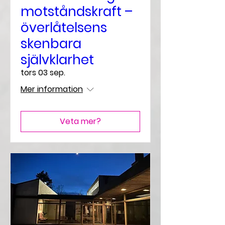
motståndskraft –
överlåtelsens
skenbara
självklarhet
tors 03 sep.
Mer information
Veta mer?