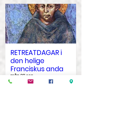
RETREATDAGAR i
den helige
Franciskus anda
mån 28 sep.
Mer information
Veta mer?