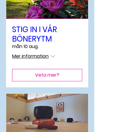
STIG IN I VÅR
BÖNERYTM
mån 10 aug.
Mer information
Veta mer?