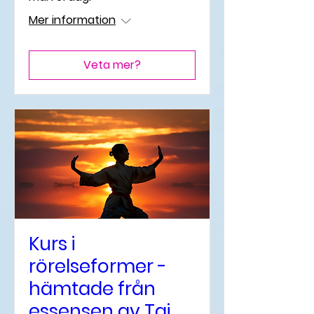
Mer information
Veta mer?
Kurs i
rörelseformer -
hämtade från
essensen av Tai